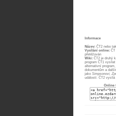
Informace
Název:
ČT2 nebo ta
Vysílání online:
ČT 
přetěžován
Wiki:
ČT2 je druhý k
program ČT1 vysílat 
alternativní program,
dokumentům a dalším
jako
Simpsonovi, Zp
událostí. ČT2 vysíl
Online 