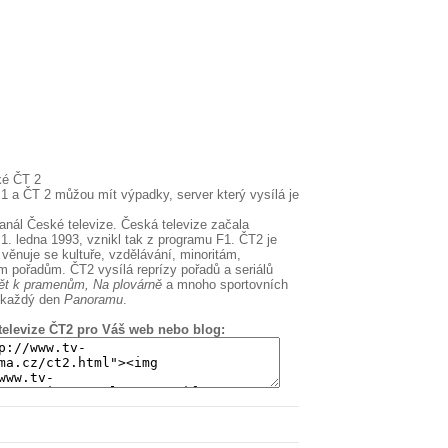
ké ČT 2
1 a ČT 2 můžou mít výpadky, server který vysílá je
anál České televize. Česká televize začala
1. ledna 1993, vznikl tak z programu F1. ČT2 je
 věnuje se kultuře, vzdělávání, minoritám,
 pořadům. ČT2 vysílá reprízy pořadů a seriálů
ět k pramenům, Na plovárně
a mnoho sportovních
á každý den
Panoramu
.
televize ČT2 pro Váš web nebo blog: