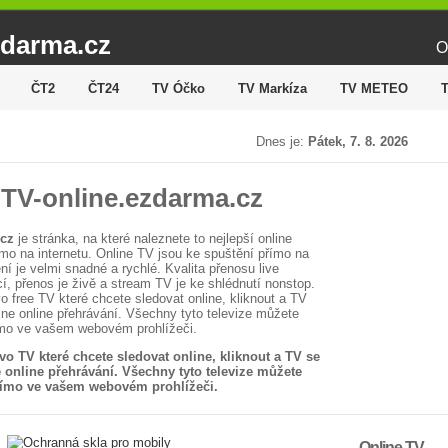
zdarma.cz
O
ČT2
ČT24
TV Óčko
TV Markíza
TV METEO
Dnes je:
Pátek, 7. 8. 2026
a TV-online.ezdarma.cz
.cz
je stránka, na které naleznete to nejlepší online
římo na internetu. Online TV jsou ke spuštění přímo na
í je velmi snadné a rychlé. Kvalita přenosu live
ící, přenos je živě a stream TV je ke shlédnutí nonstop.
vo free TV které chcete sledovat online, kliknout a TV
ne online přehrávání. Všechny tyto televize můžete
ímo ve vašem webovém prohlížeči.
avo TV které chcete sledovat online, kliknout a TV se
 online přehrávání. Všechny tyto televize můžete
římo ve vašem webovém prohlížeči.
Online TV