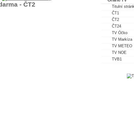
darma - ČT2
Titulní strán
ČT1
ČT2
ČT24
TV Óčko
TV Markíza
TV METEO
TV NOE
TVB1