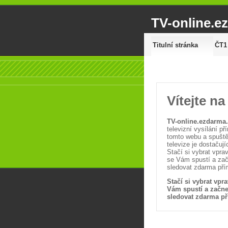
TV-online.e
Titulní stránka
ČT1
Vítejte n
TV-online.ezdarma
televizní vysílání p
tomto webu a spuštěn
televize je dostačuj
Stačí si vybrat vpra
se Vám spustí a zač
sledovat zdarma př
Stačí si vybrat vpr
Vám spustí a začne
sledovat zdarma p